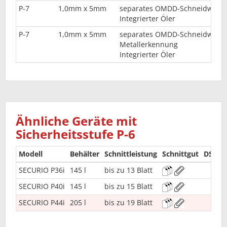
P-7
1,0mm x 5mm
separates OMDD-Schneidwerk
Integrierter Öler
P-7
1,0mm x 5mm
separates OMDD-Schneidwerk
Metallerkennung
Integrierter Öler
Ähnliche Geräte mit
Sicherheitsstufe P-6
Modell
Behälter
Schnittleistung
Schnittgut
DSGV
SECURIO P36i
145 l
bis zu 13 Blatt
SECURIO P40i
145 l
bis zu 15 Blatt
SECURIO P44i
205 l
bis zu 19 Blatt