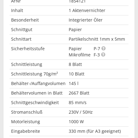
ArNr
1854121
Inhalt
1 Aktenvernichter
Besonderheit
Integrierter Öler
Schnittgut
Papier
Schnittart
Partikelschnitt 1mm x 5mm
Sicherheitsstufe
Papier
P-7
Mikrofilme
F-3
Schnittleistung
8 Blatt
Schnittleistung 70g/m²
10 Blatt
Behälter-/Auffangvolumen
145 l
Behältervolumen in Blatt
2667 Blatt
Schnittgeschwindigkeit
85 mm/s
Stromanschluß
230V / 50Hz
Motorleistung
1000 W
Eingabebreite
330 mm (für A3 geeignet)