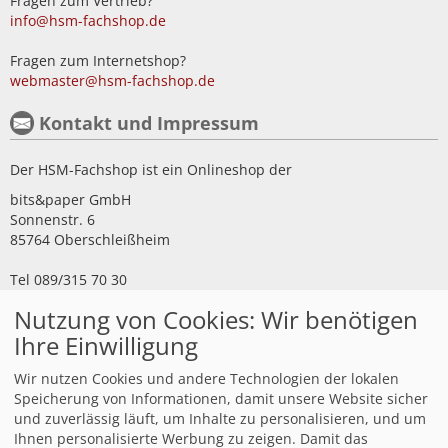
Fragen zum Vertrieb?
info@hsm-fachshop.de
Fragen zum Internetshop?
webmaster@hsm-fachshop.de
Kontakt und Impressum
Der HSM-Fachshop ist ein Onlineshop der
bits&paper GmbH
Sonnenstr. 6
85764 Oberschleißheim
Tel 089/315 70 30
Fax 089/315 33 45
Nutzung von Cookies: Wir benötigen
Impressum
Ihre Einwilligung
Kundeninformationen
Wir nutzen Cookies und andere Technologien der lokalen
Speicherung von Informationen, damit unsere Website sicher
und zuverlässig läuft, um Inhalte zu personalisieren, und um
Kundeninfo Deutschland
Ihnen personalisierte Werbung zu zeigen. Damit das
Kundeninfo Österreich