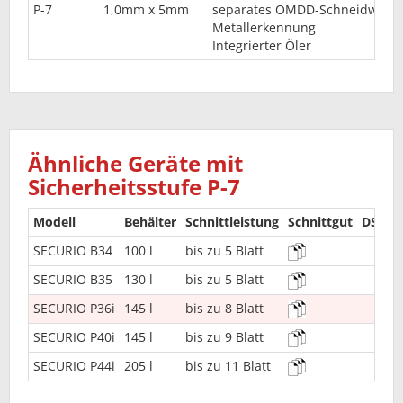
P-7
1,0mm x 5mm
separates OMDD-Schneidwerk
Metallerkennung
Integrierter Öler
Ähnliche Geräte mit
Sicherheitsstufe P-7
Modell
Behälter
Schnittleistung
Schnittgut
DSGV
SECURIO B34
100 l
bis zu 5 Blatt
SECURIO B35
130 l
bis zu 5 Blatt
SECURIO P36i
145 l
bis zu 8 Blatt
SECURIO P40i
145 l
bis zu 9 Blatt
SECURIO P44i
205 l
bis zu 11 Blatt