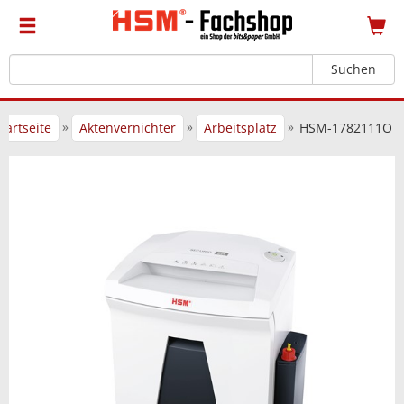
Suchen
»
»
»
tartseite
Aktenvernichter
Arbeitsplatz
HSM-1782111O