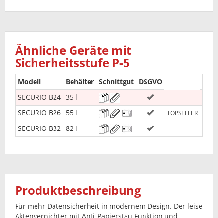
Ähnliche Geräte mit
Sicherheitsstufe P-5
Modell
Behälter
Schnittgut
DSGVO
SECURIO B24
35 l
85
SECURIO B26
55 l
99
TOPSELLER
SECURIO B32
82 l
1.09
Produktbeschreibung
Für mehr Datensicherheit in modernem Design. Der leise
Aktenvernichter mit Anti-Papierstau Funktion und