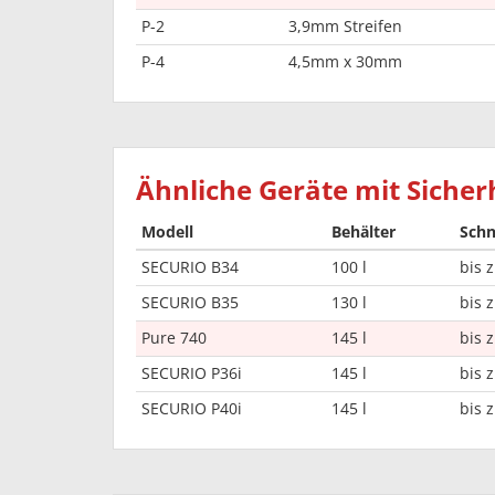
P-2
3,9mm Streifen
P-4
4,5mm x 30mm
Ähnliche Geräte mit Sicherh
Modell
Behälter
Schn
SECURIO B34
100 l
bis z
SECURIO B35
130 l
bis z
Pure 740
145 l
bis z
SECURIO P36i
145 l
bis z
SECURIO P40i
145 l
bis z