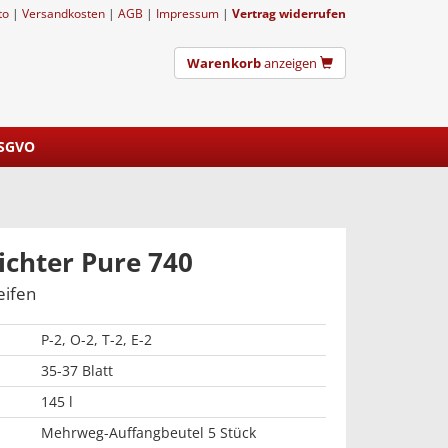
to
|
Versandkosten
|
AGB
|
Impressum
|
Vertrag widerrufen
Warenkorb
anzeigen
DSGVO
chter Pure 740
eifen
P-2, O-2, T-2, E-2
35-37 Blatt
145 l
Mehrweg-Auffangbeutel 5 Stück