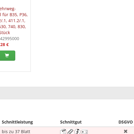
ehrweg-
 für B35, P36,
/.1, 411.2/.1,
630, 740, 830,
Stück
442995000
,28 €
Schnittleistung
Schnittgut
DSGVO
bis zu 37 Blatt