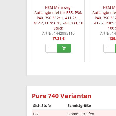
HSM Mehrweg-
HSM M
Auffangbeutel für B35, P36,
Auffangbeutel
P40, 390.3/.2/.1, 411.2/.1,
P40, 390.3/.2
412.2, Pure 630, 740, 830, 10
412.2, Pure 
Stück
100 
ArtNr. 1442995110
ArtNr. 1
17,31 €
139
Pure 740 Varianten
Sich.Stufe
Schnittgröße
P-2
5,8mm Streifen