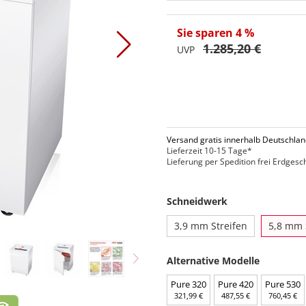
Sie sparen 4 %
1.285,20 €
UVP
Versand gratis innerhalb Deutschla
Lieferzeit 10-15 Tage*
Lieferung per Spedition frei Erdgesc
Schneidwerk
3,9 mm Streifen
5,8 mm 
Alternative Modelle
Pure 320
Pure 420
Pure 530
321,99 €
487,55 €
760,45 €