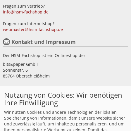
Fragen zum Vertrieb?
info@hsm-fachshop.de
Fragen zum Internetshop?
webmaster@hsm-fachshop.de
Kontakt und Impressum
Der HSM-Fachshop ist ein Onlineshop der
bits&paper GmbH
Sonnenstr. 6
85764 Oberschleißheim
Tel 089/315 70 30
Nutzung von Cookies: Wir benötigen
Fax 089/315 33 45
Ihre Einwilligung
Impressum
Wir nutzen Cookies und andere Technologien der lokalen
Kundeninformationen
Speicherung von Informationen, damit unsere Website sicher
und zuverlässig läuft, um Inhalte zu personalisieren, und um
Kundeninfo Deutschland
Ihnen personalisierte Werbung zu zeigen. Damit das