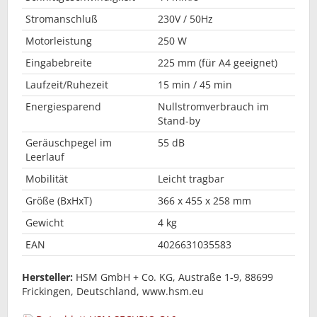
Stromanschluß
230V / 50Hz
Motorleistung
250 W
Eingabebreite
225 mm (für A4 geeignet)
Laufzeit/Ruhezeit
15 min / 45 min
Energiesparend
Nullstromverbrauch im
Stand-by
Geräuschpegel im
55 dB
Leerlauf
Mobilität
Leicht tragbar
Größe (BxHxT)
366 x 455 x 258 mm
Gewicht
4 kg
EAN
4026631035583
Hersteller:
HSM GmbH + Co. KG, Austraße 1-9, 88699
Frickingen, Deutschland, www.hsm.eu